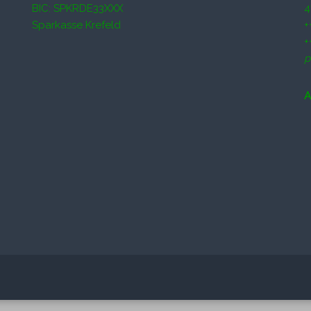
BIC: SPKRDE33XXX
4
Sparkasse Krefeld
+
+
p
A