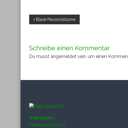
Beitragsnavigation
Blaue Passionsblume
Schreibe einen Kommentar
Du musst
angemeldet
sein, um einen Kommen
Impressum:
Heilmannshof e.V.