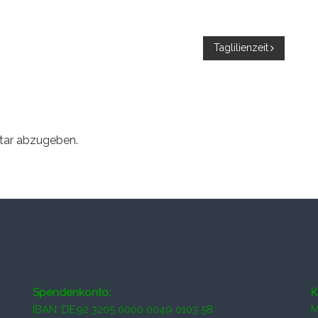
Taglilienzeit
tar abzugeben.
Spendenkonto:
K
IBAN: DE92 3205 0000 0049 0103 58
M