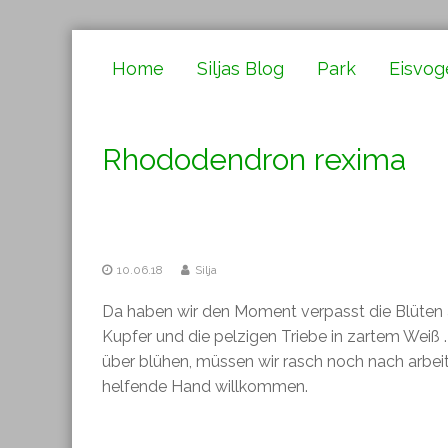
Zum
Inhalt
Home
Siljas Blog
Park
Eisvog
springen
Rhododendron rexima
10.06.18
Silja
Da haben wir den Moment verpasst die Blüten 
Kupfer und die pelzigen Triebe in zartem Weiß
über blühen, müssen wir rasch noch nach arbeit
helfende Hand willkommen.