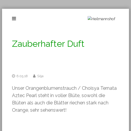
Zum
Heilmannshof
Inhalt
Landschaftspark
springen
und
Arboretum
in
Zauberhafter Duft
Krefeld-
Traar
6.05.18
Silja
Unser Orangenblumenstrauch / Choisya Ternata
Aztec Pearl steht in voller Blüte, sowohl die
Blüten als auch die Blätter riechen stark nach
Orange, sehr sehenswert!