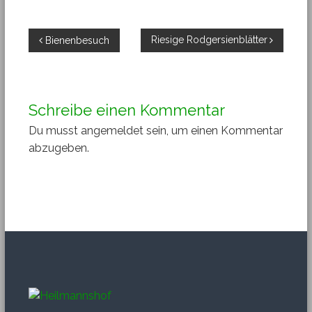
Beitragsnavigation
Riesige Rodgersienblätter
Bienenbesuch
Schreibe einen Kommentar
Du musst
angemeldet
sein, um einen Kommentar
abzugeben.